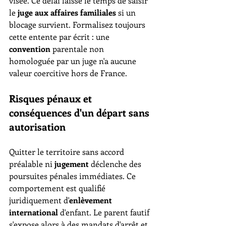
visée. Ce délai laisse le temps de saisir 
le 
juge aux affaires familiales
 si un 
blocage survient. Formalisez toujours 
cette entente par écrit : une 
convention
 parentale non 
homologuée par un juge n'a aucune 
valeur coercitive hors de France.
Risques pénaux et 
conséquences d'un départ sans 
autorisation
Quitter le territoire sans accord 
préalable ni 
jugement
 déclenche des 
poursuites pénales immédiates. Ce 
comportement est qualifié 
juridiquement d'
enlèvement 
international
 d'enfant. Le parent fautif 
s'expose alors à des mandats d'arrêt et 