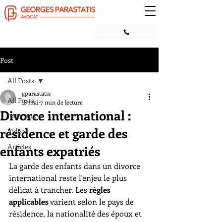
Post
All Posts
gparastatis
All Posts
18 mai
7 min de lecture
Divorce international :
Journaux
résidence et garde des
Vidéos
Articles
enfants expatriés
La garde des enfants dans un divorce 
international reste l'enjeu le plus 
délicat à trancher. Les 
règles 
applicables
 varient selon le pays de 
résidence, la nationalité des époux et 