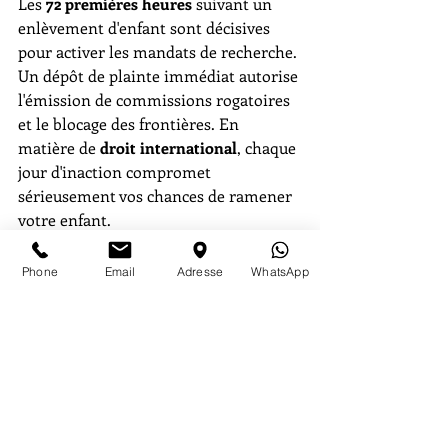
Les 
72 premières heures
 suivant un 
enlèvement d'enfant sont décisives 
pour activer les mandats de recherche. 
Un dépôt de plainte immédiat autorise 
l'émission de commissions rogatoires 
et le blocage des frontières. En 
matière de 
droit international
, chaque 
jour d'inaction compromet 
sérieusement vos chances de ramener 
votre enfant.
Mesures préventives à 
Phone
Email
Adresse
WhatsApp
demander à un avocat ou juge 
en urgence
Face à une menace sérieuse de 
soustraction, la procédure permet 
d'obtenir des mesures conservatoires 
sans attendre le passage à l'acte. Un 