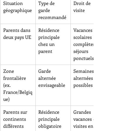
Situation 
Type de 
Droit de 
géographique
garde 
visite
recommandé
Parents dans 
Résidence 
Vacances 
deux pays UE
principale 
scolaires 
chez un 
complètes + 
parent
séjours 
ponctuels
Zone 
Garde 
Semaines 
frontalière 
alternée 
alternées 
(ex. 
envisageable
possibles
France/Belgiq
ue)
Parents sur 
Résidence 
Grandes 
continents 
principale 
vacances + 
différents
obligatoire
visites en 