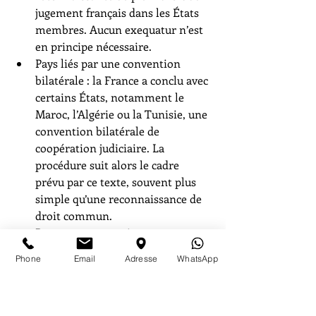
jugement français dans les États 
membres. Aucun exequatur n’est 
en principe nécessaire.
Pays liés par une convention 
bilatérale : la France a conclu avec 
certains États, notamment le 
Maroc, l’Algérie ou la Tunisie, une 
convention bilatérale de 
coopération judiciaire. La 
procédure suit alors le cadre 
prévu par ce texte, souvent plus 
simple qu’une reconnaissance de 
droit commun.
Pays sans convention : une 
procédure locale d’exequatur reste 
Phone
Email
Adresse
WhatsApp
indispensable. Le juge étranger 
contrôle en général la 
compétence de la décision, la 