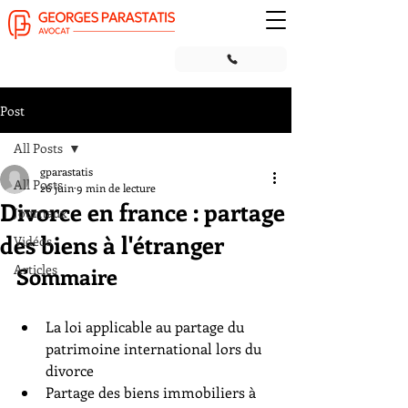
Post
All Posts
gparastatis
All Posts
26 juin
9 min de lecture
Divorce en france : partage
Journaux
des biens à l'étranger
Vidéos
Articles
Sommaire
La loi applicable au partage du 
patrimoine international lors du 
divorce
Partage des biens immobiliers à 