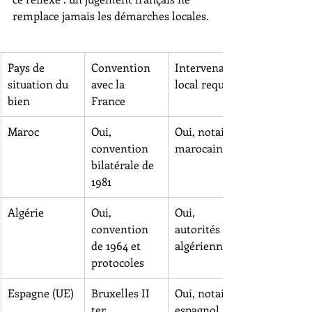
remplace jamais les démarches locales.
Pays de 
Convention 
Intervenant 
situation du 
avec la 
local requis
bien
France
Maroc
Oui, 
Oui, notaire 
convention 
marocain
bilatérale de 
1981
Algérie
Oui, 
Oui, 
convention 
autorités 
de 1964 et 
algériennes
protocoles
Espagne (UE)
Bruxelles II 
Oui, notaire 
ter
espagnol