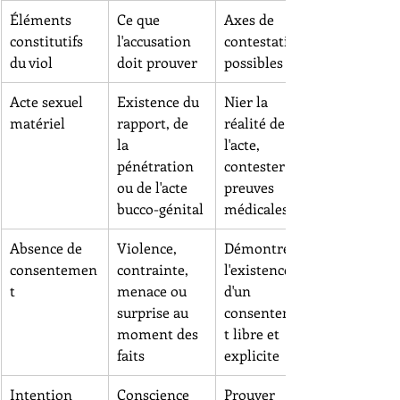
Éléments 
Ce que 
Axes de 
constitutifs 
l'accusation 
contestation 
du viol
doit prouver
possibles
Acte sexuel 
Existence du 
Nier la 
matériel
rapport, de 
réalité de 
la 
l'acte, 
pénétration 
contester par 
ou de l'acte 
preuves 
bucco-génital
médicales
Absence de 
Violence, 
Démontrer 
consentemen
contrainte, 
l'existence 
t
menace ou 
d'un 
surprise au 
consentemen
moment des 
t libre et 
faits
explicite
Intention 
Conscience 
Prouver 