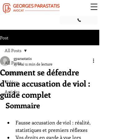
Post
All Posts
gparastatis
All Posts
13 mai
11 min de lecture
Comment se défendre
Journaux
d'une accusation de viol :
Vidéos
Articles
guide complet
Sommaire
Fausse accusation de viol : réalité, 
statistiques et premiers réflexes
Vos droits en garde à vue lors 