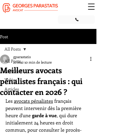
Post
All Posts
gparastatis
All Posts
21 mai
10 min de lecture
Meilleurs avocats
Journaux
pénalistes français : qui
Vidéos
Articles
contacter en 2026 ?
Les 
avocats pénalistes
 français 
peuvent intervenir dès la première 
heure d'une 
garde à vue
, qui dure 
initialement 24 heures en droit 
commun, pour consulter le procès-