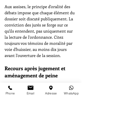
Aux assises, le principe d'oralité des 
débats impose que chaque élément du 
dossier soit discuté publiquement. La 
conviction des jurés se forge sur ce 
qu'ils entendent, pas uniquement sur 
la lecture de l'ordonnance. Citez 
toujours vos témoins de moralité par 
voie d'huissier, au moins dix jours 
avant l'ouverture de la session.
Recours après jugement et 
aménagement de peine
La lecture du délibéré déclenche 
Phone
Email
Adresse
WhatsApp
immédiatement les compteurs légaux 
du 
droit pénal
. Interjeter appel par 
déclaration formelle au greffe suspend 
l'exécution de la décision, sauf si le 